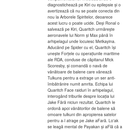
diagnostichează pe Kiri cu epilepsie și o 
avertizează că nu se poate conecta din 
nou la Arborele Spiritelor, deoarece 
acest lucru o poate ucide. Deși Ronal o 
salvează pe Kiri, Quaritch urmărește 
aeronavele lui Norm și Max până în 
arhipelagul unde locuiesc Metkayina. 
Aducând pe Spider cu el, Quaritch își 
unește Forțele cu operațiunile maritime 
ale RDA, conduse de căpitanul Mick 
Scoresby, și comandă o navă de 
vânătoare de balene care vânează 
Tulkuns pentru a extrage un ser anti-
îmbătrânire numit amrita. Echipa lui 
Quaritch Face raiduri în arhipelagul, 
interogând triburile despre locația lui 
Jake Fără niciun rezultat. Quaritch le 
ordonă apoi vânătorilor de balene să 
omoare tulkuni din apropierea satelor 
pentru a-l atrage pe Jake aFară. Lo'ak 
se leagă mental de Payakan și aFlă că a 