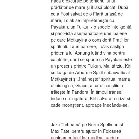
Facă o excursie pe teritoriul unui 
prădător de mare și îl lasă blocat. După 
ce a Fost salvat de o Fiară uriașă de 
mare, Lo'ak se împrietenește cu 
Payakan, un Tulkun - o specie inteligentă 
și paciFistă asemănătoare unei balene 
pe care Metkayina o consideră Frații lor 
spirituali. La întoarcere, Lo'ak câștigă 
prietenia lui Aonung luând vina pentru 
călătorie, dar i se spune că Payakan este 
un proscris printre Tulkun. Mai târziu, Kiri 
se leagă de Arborele Spirit subacvatic al 
Metkayinei și „întâlnește” spiritual mama 
ei biologică, Grace, a cărei conștiință 
trăiește în Pandora. În timpul transei 
induse de legătură, Kiri suFeră o criză și 
cade inconștient, aproape înecându-se.
Jake îi cheamă pe Norm Spellman și 
Max Patel pentru ajutor în Folosirea 
echipamentului lor medical, unde o 