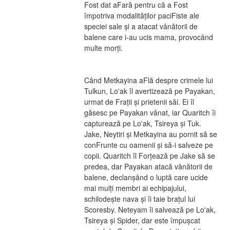
Fost dat aFară pentru că a Fost 
împotriva modalităților paciFiste ale 
speciei sale și a atacat vânătorii de 
balene care i-au ucis mama, provocând 
multe morți.
Când Metkayina aFlă despre crimele lui 
Tulkun, Lo'ak îl avertizează pe Payakan, 
urmat de Frații și prietenii săi. Ei îl 
găsesc pe Payakan vânat, iar Quaritch îi 
capturează pe Lo'ak, Tsireya și Tuk. 
Jake, Neytiri și Metkayina au pornit să se 
conFrunte cu oamenii și să-i salveze pe 
copii. Quaritch îl Forțează pe Jake să se 
predea, dar Payakan atacă vânătorii de 
balene, declanșând o luptă care ucide 
mai mulți membri ai echipajului, 
schilodește nava și îi taie brațul lui 
Scoresby. Neteyam îi salvează pe Lo'ak, 
Tsireya și Spider, dar este împușcat 