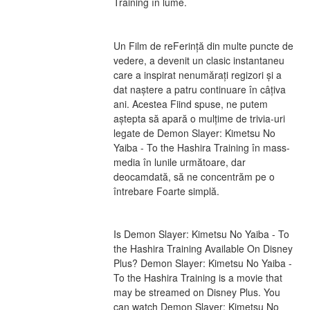
Training în lume.
Un Film de reFerință din multe puncte de 
vedere, a devenit un clasic instantaneu 
care a inspirat nenumărați regizori și a 
dat naștere a patru continuare în câțiva 
ani. Acestea Fiind spuse, ne putem 
aștepta să apară o mulțime de trivia-uri 
legate de Demon Slayer: Kimetsu No 
Yaiba - To the Hashira Training în mass-
media în lunile următoare, dar 
deocamdată, să ne concentrăm pe o 
întrebare Foarte simplă.
Is Demon Slayer: Kimetsu No Yaiba - To 
the Hashira Training Available On Disney 
Plus? Demon Slayer: Kimetsu No Yaiba - 
To the Hashira Training is a movie that 
may be streamed on Disney Plus. You 
can watch Demon Slayer: Kimetsu No 