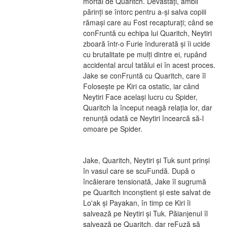
mortal de Quaritch. Devastați, ambii 
părinți se întorc pentru a-și salva copiii 
rămași care au Fost recapturați; când se 
conFruntă cu echipa lui Quaritch, Neytiri 
zboară într-o Furie îndurerată și îi ucide 
cu brutalitate pe mulți dintre ei, rupând 
accidental arcul tatălui ei în acest proces. 
Jake se conFruntă cu Quaritch, care îl 
Folosește pe Kiri ca ostatic, iar când 
Neytiri Face același lucru cu Spider, 
Quaritch la început neagă relația lor, dar 
renunță odată ce Neytiri încearcă să-l 
omoare pe Spider.
Jake, Quaritch, Neytiri și Tuk sunt prinși 
în vasul care se scuFundă. După o 
încăierare tensionată, Jake îl sugrumă 
pe Quaritch inconștient și este salvat de 
Lo'ak și Payakan, în timp ce Kiri îi 
salvează pe Neytiri și Tuk. Păianjenul îl 
salvează pe Quaritch, dar reFuză să 