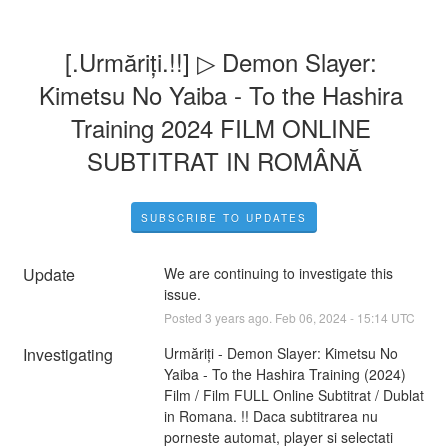
[.Urmăriți.!!] ▷ Demon Slayer: 
Kimetsu No Yaiba - To the Hashira 
Training 2024 FILM ONLINE 
SUBTITRAT IN ROMÂNĂ
SUBSCRIBE TO UPDATES
Update
We are continuing to investigate this 
issue.
Posted
3
years ago.
Feb
06
,
2024
-
15:14
UTC
Investigating
Urmăriți - Demon Slayer: Kimetsu No 
Yaiba - To the Hashira Training (2024) 
Film / Film FULL Online Subtitrat / Dublat 
in Romana. !! Daca subtitrarea nu 
porneste automat, player si selectati 