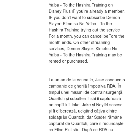
Yaiba - To the Hashira Training on 
Disney Plus iF you’re already a member. 
IF you don’t want to subscribe Demon 
Slayer: Kimetsu No Yaiba - To the 
Hashira Training trying out the service 
For a month, you can cancel beFore the 
month ends. On other streaming 
services, Demon Slayer: Kimetsu No 
Yaiba - To the Hashira Training may be 
rented or purchased.
La un an de la ocupație, Jake conduce o 
campanie de gherilă împotriva RDA. În 
timpul unei misiuni de contrainsurgență, 
Quaritch și subalternii săi ii capturează 
pe copiii lui Jake. Jake și Neytiri sosesc 
și îi eliberează, ucigând câțiva dintre 
soldații lui Quaritch, dar Spider rămâne 
capturat de Quaritch, care îl recunoaște 
ca Fiind Fiul său. După ce RDA nu 