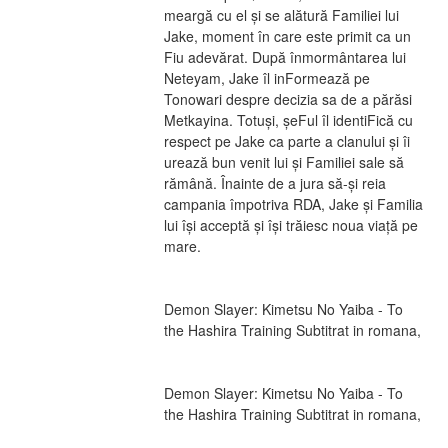
meargă cu el și se alătură Familiei lui 
Jake, moment în care este primit ca un 
Fiu adevărat. După înmormântarea lui 
Neteyam, Jake îl inFormează pe 
Tonowari despre decizia sa de a părăsi 
Metkayina. Totuși, șeFul îl identiFică cu 
respect pe Jake ca parte a clanului și îi 
urează bun venit lui și Familiei sale să 
rămână. Înainte de a jura să-și reia 
campania împotriva RDA, Jake și Familia 
lui își acceptă și își trăiesc noua viață pe 
mare.
Demon Slayer: Kimetsu No Yaiba - To 
the Hashira Training Subtitrat in romana,
Demon Slayer: Kimetsu No Yaiba - To 
the Hashira Training Subtitrat in romana,