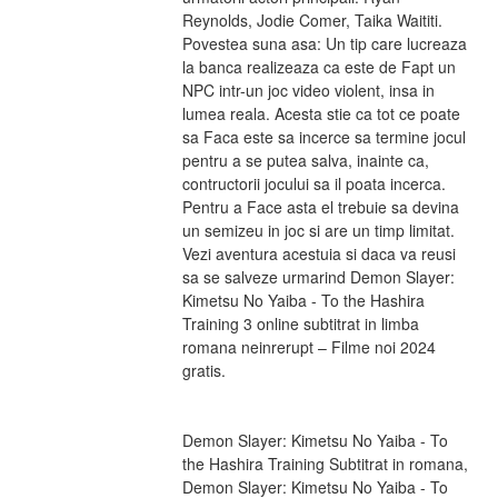
Reynolds, Jodie Comer, Taika Waititi. 
Povestea suna asa: Un tip care lucreaza 
la banca realizeaza ca este de Fapt un 
NPC intr-un joc video violent, insa in 
lumea reala. Acesta stie ca tot ce poate 
sa Faca este sa incerce sa termine jocul 
pentru a se putea salva, inainte ca, 
contructorii jocului sa il poata incerca. 
Pentru a Face asta el trebuie sa devina 
un semizeu in joc si are un timp limitat. 
Vezi aventura acestuia si daca va reusi 
sa se salveze urmarind Demon Slayer: 
Kimetsu No Yaiba - To the Hashira 
Training 3 online subtitrat in limba 
romana neinrerupt – Filme noi 2024 
gratis.
Demon Slayer: Kimetsu No Yaiba - To 
the Hashira Training Subtitrat in romana, 
Demon Slayer: Kimetsu No Yaiba - To 