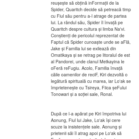
reușește să obțină inFormații de la 
Spider, Quaritch decide să petreacă timp 
cu Fiul său pentru a-l atrage de partea 
lui. La rândul său, Spider îl învață pe 
Quaritch despre cultura și limba Na'vi. 
Conștienți de pericolul reprezentat de 
Faptul că Spider cunoaște unde se aFlă, 
Jake și Familia lui se exilează din 
Omatikaya și se retrag pe litoralul de est 
al Pandorei, unde clanul Metkayina le 
oFeră reFugiu. Acolo, Familia învață 
căile oamenilor de reciF, Kiri dezvoltă o 
legătură spirituală cu marea, iar Lo'ak se 
împrietenește cu Tsireya, Fiica șeFului 
Tonowari și a soției sale, Ronal.
După ce l-a apărat pe Kiri împotriva lui 
Aonung, Fiul lui Jake, Lo'ak își cere 
scuze la insistențele sale. Aonung și 
prietenii săi îl atrag apoi pe Lo'ak să 